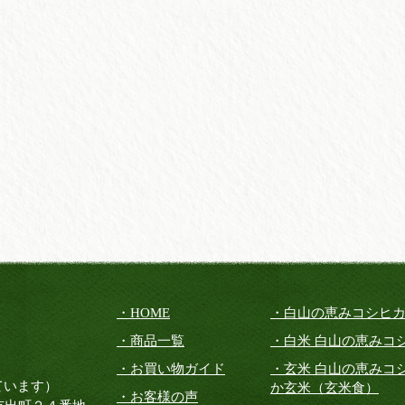
・HOME
・白山の恵みコシヒ
・商品一覧
・白米 白山の恵みコ
・お買い物ガイド
・玄米 白山の恵みコ
ています）
か玄米（玄米食）
・お客様の声