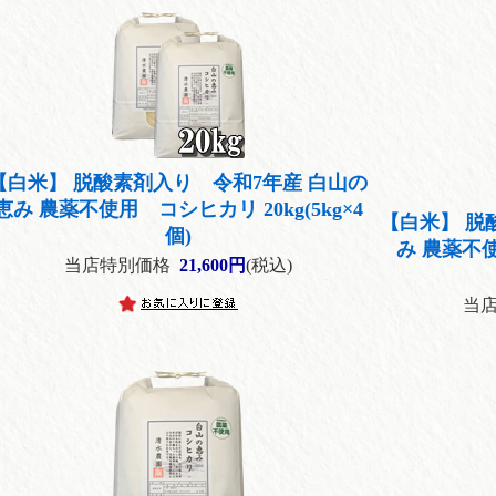
【白米】 脱酸素剤入り 令和7年産 白山の
恵み 農薬不使用 コシヒカリ 20kg(5kg×4
【白米】 脱
個)
み 農薬不使
当店特別価格
21,600円
(税込)
当