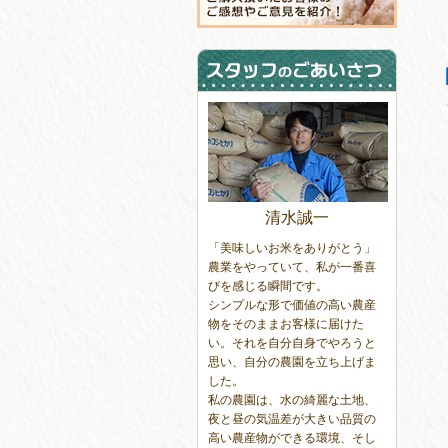
清水誠一
「美味しいお米をありがとう」
農業をやっていて、私が一番喜
びを感じる瞬間です。
シンプルな形で価値の高い農産
物をそのままお客様に届けた
い。それを自分自身でやろうと
思い、自分の農園を立ち上げま
した。
私の農園は、水の綺麗な土地、
夜と昼の気温差が大きい品質の
高い農産物ができる環境、そし