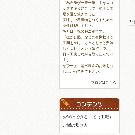
て私自身が一筆一筆、土をスコ
ップで掘り起こして、肥沃な圃
場を選び抜きました。
美味しい農産物をつくるための
9
条件は整いました。
あとは、私の腕次第です。
「ぼかし肥」などの有機栽培で
手間をかけ、もっともっと美味
しくなれ！という気持ちで、
日々工夫しながら取り組んでい
ます。
ぜひ一度、清水農園のお米を召
し上がってみて下さい。
ブログはこちら
お米のできるまで（工程）
ご飯の炊き方