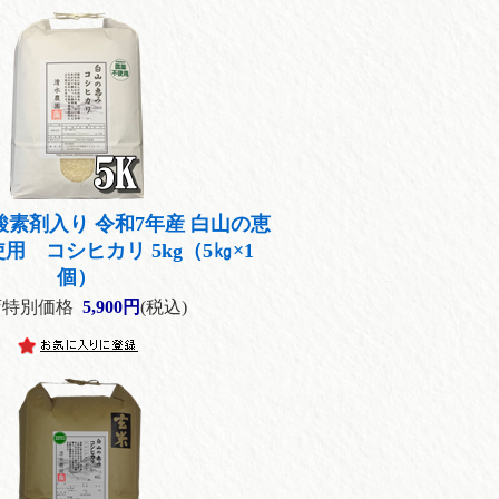
酸素剤入り 令和7年産 白山の恵
用 コシヒカリ 5kg（5㎏×1
個）
店特別価格
5,900円
(税込)