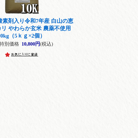
酸素剤入り令和7年産 白山の恵
カリ やわらか玄米 農薬不使用
10kg（5ｋｇ×2個）
特別価格
10,800円
(税込)