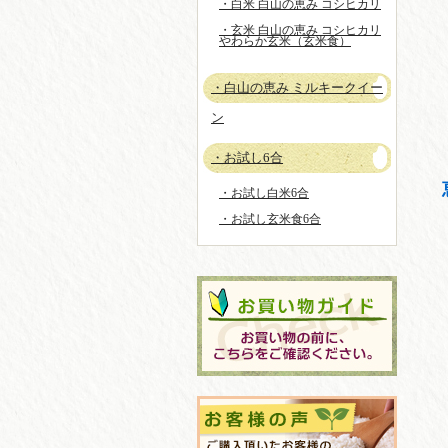
・白米 白山の恵み コシヒカリ
・玄米 白山の恵み コシヒカリ
やわらか玄米（玄米食）
・白山の恵み ミルキークイー
ン
・お試し6合
・お試し白米6合
・お試し玄米食6合