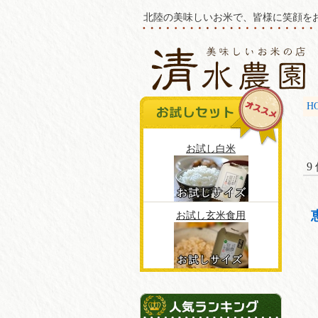
北陸の美味しいお米で、皆様に笑顔を
H
お試し白米
9
お試し玄米食用