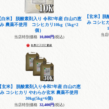
【玄米】脱
【白米】 脱酸素剤入り 令和7年産 白山の恵
み コシヒ
み 農薬不使用 コシヒカリ10kg（5kg×2
個）
当店
当店特別価格
10,800円
(税込)
【玄米】 脱酸素剤入り令和7年産 白山の恵
み コシヒカリ やわらか玄米 農薬不使用
30kg(5kg×6個)
当店特別価格
32,400円
(税込)