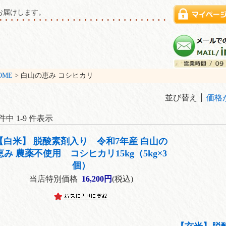
お届けします。
OME
> 白山の恵み コシヒカリ
並び替え
価格
 件中 1-9 件表示
【白米】 脱酸素剤入り 令和7年産 白山の
恵み 農薬不使用 コシヒカリ15kg（5kg×3
個）
当店特別価格
16,200円
(税込)