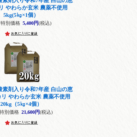
酸素剤入り令和7年産 白山の恵
カリ やわらか玄米 農薬不使用
5kg(5㎏×1個）
店特別価格
5,400円
(税込)
酸素剤入り令和7年産 白山の恵
カリ やわらか玄米 農薬不使用
20kg（5㎏×4個）
特別価格
21,600円
(税込)